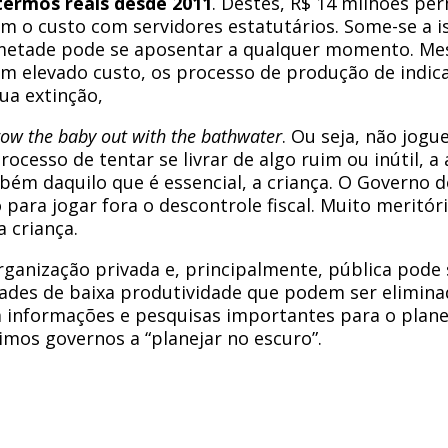
ermos reais desde 2011
. Destes, R$ 14 milhões p
m o custo com servidores estatutários. Some-se a i
a metade pode se aposentar a qualquer momento. Me
 um elevado custo, os processo de produção de indi
ua extinção,
row the baby out with the bathwater
. Ou seja, não jogu
rocesso de tentar se livrar de algo ruim ou inútil,
ém daquilo que é essencial, a criança. O Governo d
ara jogar fora o descontrole fiscal. Muito meritór
 criança.
ganização privada e, principalmente, pública pode s
dades de baixa produtividade que podem ser elimin
em informações e pesquisas importantes para o plane
ximos governos a “planejar no escuro”.