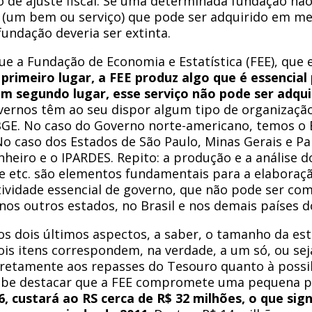
de ajuste fiscal. Se uma determinada fundação não
 (um bem ou serviço) que pode ser adquirido em m
fundação deveria ser extinta.
e a Fundação de Economia e Estatística (FEE), que es
primeiro lugar, a FEE produz algo que é essencial
Em segundo lugar, esse serviço não pode ser adqu
overnos têm ao seu dispor algum tipo de organizaçã
GE. No caso do Governo norte-americano, temos o Bu
No caso dos Estados de São Paulo, Minas Gerais e P
heiro e o IPARDES. Repito: a produção e a análise 
 etc. são elementos fundamentais para a elaboração
tividade essencial de governo, que não pode ser c
, nos outros estados, no Brasil e nos demais países
r os dois últimos aspectos, a saber, o tamanho da es
ois itens correspondem, na verdade, a um só, ou sej
diretamente aos repasses do Tesouro quanto à possi
 cabe destacar que a FEE compromete uma pequena p
, custará ao RS cerca de R$ 32 milhões, o que sig