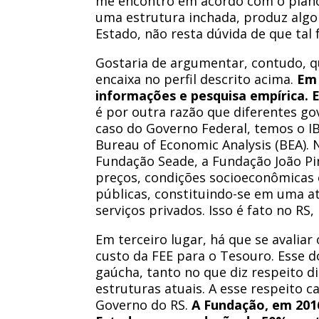
me encontro em acordo com o plano 
uma estrutura inchada, produz algo
Estado, não resta dúvida de que tal 
Gostaria de argumentar, contudo, qu
encaixa no perfil descrito acima.
Em 
informações e pesquisa empírica. 
é por outra razão que diferentes g
caso do Governo Federal, temos o IB
Bureau of Economic Analysis (BEA). 
Fundação Seade, a Fundação João Pin
preços, condições socioeconômicas e
públicas, constituindo-se em uma a
serviços privados. Isso é fato no RS
Em terceiro lugar, há que se avalia
custo da FEE para o Tesouro. Esse d
gaúcha, tanto no que diz respeito 
estruturas atuais. A esse respeito
Governo do RS.
A Fundação, em 2016