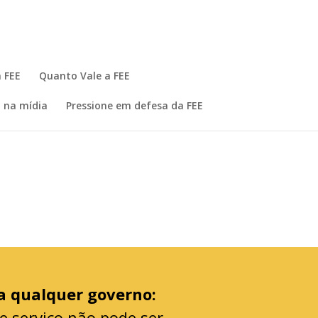
 FEE
Quanto Vale a FEE
 na mídia
Pressione em defesa da FEE
ra qualquer governo:
e serviço não pode ser