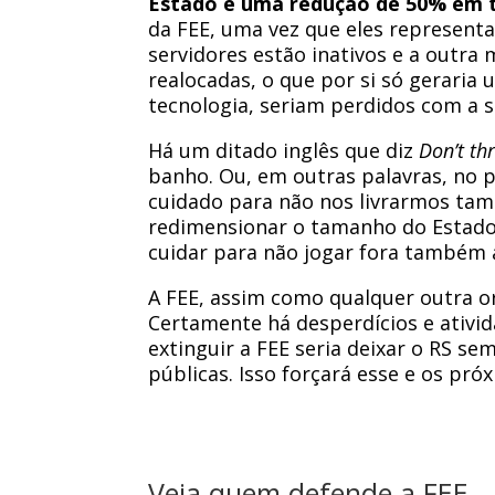
Estado e uma redução de 50% em t
da FEE, uma vez que eles representa
servidores estão inativos e a outr
realocadas, o que por si só geraria
tecnologia, seriam perdidos com a s
Há um ditado inglês que diz
Don’t th
banho. Ou, em outras palavras, no p
cuidado para não nos livrarmos tamb
redimensionar o tamanho do Estado p
cuidar para não jogar fora também a
A FEE, assim como qualquer outra or
Certamente há desperdícios e ativi
extinguir a FEE seria deixar o RS s
públicas. Isso forçará esse e os pró
Veja quem defende a FEE