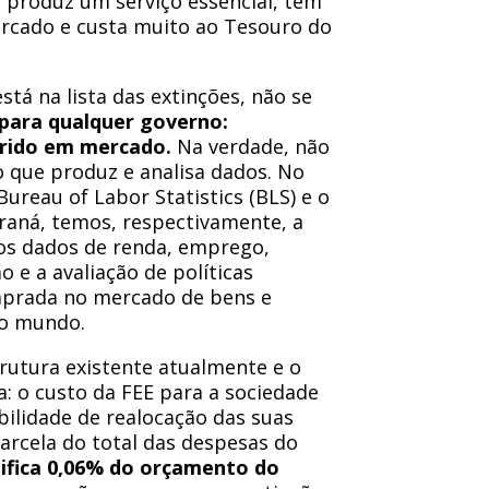
 produz um serviço essencial, tem
ercado e custa muito ao Tesouro do
tá na lista das extinções, não se
 para qualquer governo:
irido em mercado.
Na verdade, não
o que produz e analisa dados. No
reau of Labor Statistics (BLS) e o
araná, temos, respectivamente, a
dos dados de renda, emprego,
 e a avaliação de políticas
omprada no mercado de bens e
 do mundo.
trutura existente atualmente e o
a: o custo da FEE para a sociedade
bilidade de realocação das suas
arcela do total das despesas do
nifica 0,06% do orçamento do