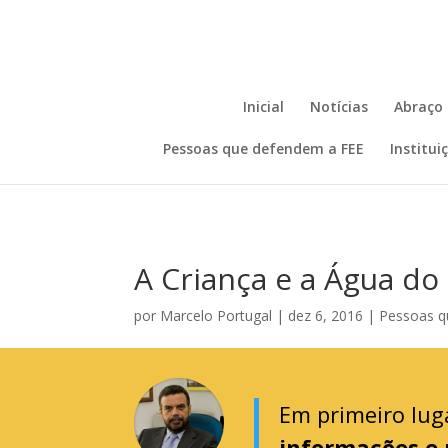
Inicial
Notícias
Abraço 
Pessoas que defendem a FEE
Institu
A Criança e a Água d
por
Marcelo Portugal
|
dez 6, 2016
|
Pessoas q
Em primeiro lug
informações e 