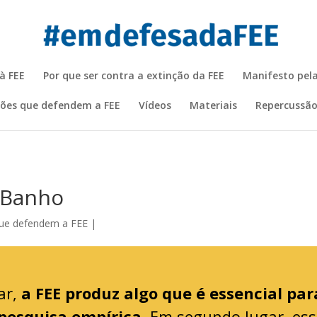
à FEE
Por que ser contra a extinção da FEE
Manifesto pela
ições que defendem a FEE
Vídeos
Materiais
Repercussão
o Banho
ue defendem a FEE
|
ar,
a FEE produz algo que é essencial pa
pesquisa empírica
. Em segundo lugar, ess